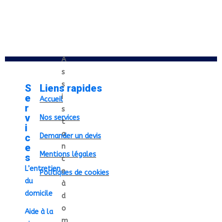
A
s
s
S
Liens rapides
e
i
Accueil
r
s
v
Nos services
t
i
a
c
Demander un devis
e
n
Mentions légales
s
c
L’entretien
e
Politiques de cookies
du
à
domicile
d
o
Aide à la
m