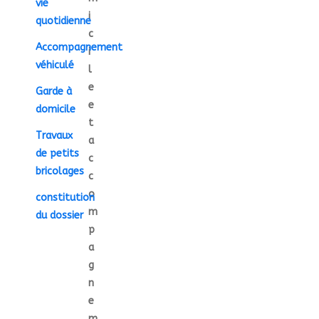
vie
i
quotidienne
c
Accompagnement
i
véhiculé
l
e
Garde à
e
domicile
t
Travaux
a
de petits
c
bricolages
c
o
constitution
m
du dossier
p
a
g
n
e
m