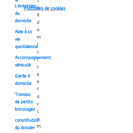
c
L’entretien
e
Politiques de cookies
du
à
domicile
d
o
Aide à la
m
vie
i
quotidienne
c
Accompagnement
i
véhiculé
l
e
Garde à
e
domicile
t
Travaux
a
de petits
c
bricolages
c
o
constitution
m
du dossier