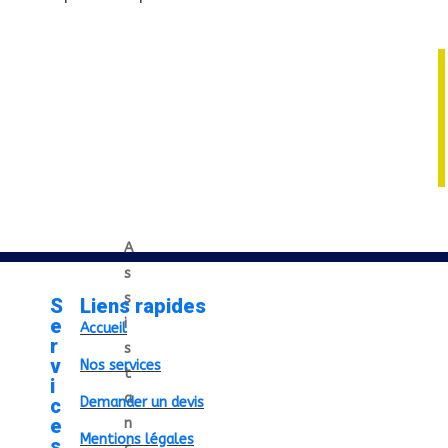
A
s
s
S
Liens rapides
e
i
Accueil
r
s
v
Nos services
t
i
a
c
Demander un devis
e
n
Mentions légales
s